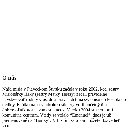
O nás
Naša misia v Plaveckom Štvrtku začala v roku 2002, keď sestry
Misionárky lásky (sestry Matky Terezy) začali pravidelne
navštevovať rodiny v osade a brávať deti na sv. omšu do kostola do
dediny. Krátko na to sa okolo sestier vytvoril početný tím
dobrovoľníkov a aj zamestnancov. V roku 2004 sme otvorili
komunitné centrum. Vtedy sa volalo “Emanuel”, dnes je už
premenované na “Bunky”. V histórii sa o tom môžete dozvedieť
viac.