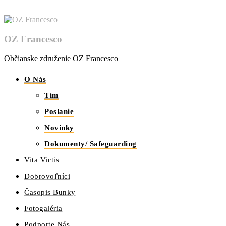
OZ Francesco
Občianske združenie OZ Francesco
O Nás
Tím
Poslanie
Novinky
Dokumenty/ Safeguarding
Vita Victis
Dobrovoľníci
Časopis Bunky
Fotogaléria
Podporte Nás