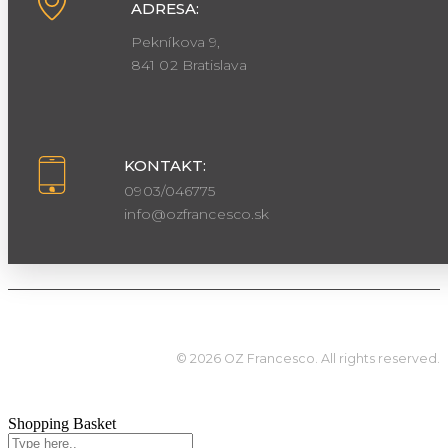
ADRESA:
Pekníkova 9,
841 02 Bratislava
KONTAKT:
0903/046775
info@ozfrancesco.sk
© 2026 OZ Francesco. All rights reserved.
Shopping Basket