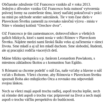
Občianske združenie OZ Francesco vzniklo až v roku 2013.
Jedným z dôvodov vzniku OZ Francesco bola nutnosť vytvorenia
právnej formy na zastrešenie tímu, ktorý naďalej pokračoval v práci
na misii po odchode sestier saleziánok. Tie v tom čase dielo v
Plaveckom Štvrtku zamenili za rovnako náročnú výzvu - misiu v
Nitre v rómskej kolónii “Orechov dvor”.
OZ Francesco je tím zamestnancov, dobrovoľníkov a všetkých
našich blízkych, ktorí s nami nosia v srdci Rómov v Plaveckom
Štvrtku. Nájdete medzi nami širokú škálu veku aj začlenenia v rámci
života. Sme mladí a aj už len mladí duchom. Sme slobodní, študenti,
ale aj pracujúci rodičia viacerých detí.
Máme blízku spoluprácu s p. farárom Leonardom Pawlakom, s
miestnou základnou školou a s komunitou San Egídio.
S Rómami sa chceme podeliť o náš čas, naše vzťahy a hlavne o náš
vzťah s Bohom. Všetci chceme, aby Rómovia v Plaveckom štvrtku
spoznali Boha ako milujúceho Otca a rovnako mu odpovedali
svojou láskou.
Nech sa všetci majú aspoň trochu radšej, aspoň trochu lepšie, nech
sú rómske deti aspoň o trochu viac pripravené na život a nech majú
aspoň o trochu väčšiu perspektívu do budúcnosti.