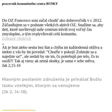
pracovník komunitného centra BUNKY
Do OZ Francesco som začal chodiť ako dobrovoľník v r. 2012.
Zúčastňujem sa v podstate všetkých aktivít OZ. Snažíme sa, aby
deti, ktoré navštevujú naše centrum trávili svoj voľný čas
zmysluplne, a tým ovplyvňovali celú komunitu.
Zobraziť všetkých
,,
Ak je brat alebo sestra bez šiat a chýba im každodenná obživa a
niekto z vás by im povedal: "Choďte v pokoji! Zohrejte sa a
najedzte sa!", ale nedali by ste im, čo potrebujú pre telo, čo to
osoží?! Tak aj viera: ak nemá skutky, je sama v sebe mŕtva.
Jak 2,15-16
Hlavným poslaním združenia je prinášať Božiu
lásku všetkým, ktorým sa venujeme
(Jk 2, 14-18).
Napísali O Nás