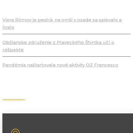
Viera Rómov je pestrá, na omši v osade sa spievalo a
hralo
Občianske združenie z Plaveckého Štvrtka učí o
rešpekte
Pandémia naštartovala nové aktivity OZ Francesco
Kontakt